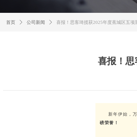
首页
ꄲ
公司新闻
ꄲ
喜报！思客琦揽获2025年度蕉城区五项
喜报！思
新年伊始，
磅荣誉！