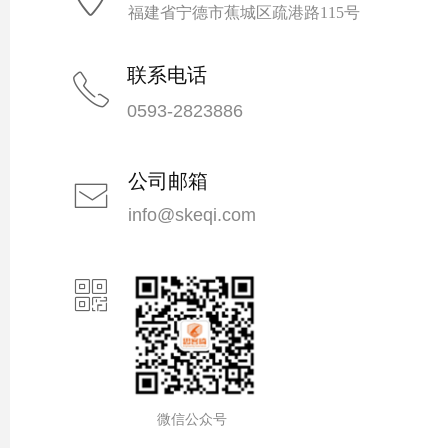
福建省宁德市蕉城区疏港路115号
联系电话
ꂅ
0593-2823886
公司邮箱
ꂘ
info@skeqi.com
ꀥ
微信公众号