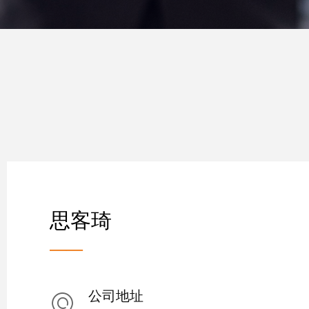
思客琦
——
公司地址
ꀷ